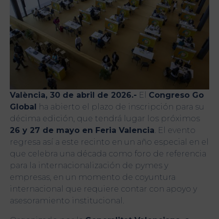
València, 30 de abril de 2026.-
El
Congreso Go
Global
ha abierto el plazo de inscripción para su
décima edición, que tendrá lugar los próximos
26 y 27 de mayo en Feria Valencia
. El evento
regresa así a este recinto en un año especial en el
que celebra una década como foro de referencia
para la internacionalización de pymes y
empresas, en un momento de coyuntura
internacional que requiere contar con apoyo y
asesoramiento institucional.