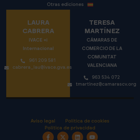
Otras ediciones
LAURA
TERESA
CABRERA
MARTÍNEZ
IVACE +i
CÁMARAS DE
Internacional
COMERCIO DE LA
COMUNITAT
961 209 581
VALENCIANA
cabrera_lau@ivace.gva.es
963 534 072
tmartinez@camarascv.org
Aviso legal
Política de cookies
Política de privacidad