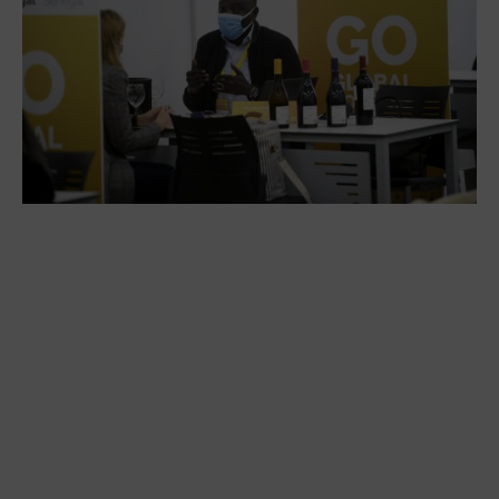
·
Las empresas han tenido la oportunidad de
reunirse de manera presencial con la Red Exterior
del Ivace, con una veintena de empresas
importadoras y de forma virtual con las oficinas
comerciales del Icex presentes en 16 mercados
diferentes
·
En estos dos días de congreso y encuentros se
han confirmado algo más de 650 reuniones de
trabajo, una cifra que aumentará a lo largo de la
jornada de hoy