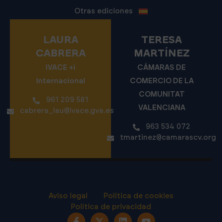
Otras ediciones
LAURA
TERESA
CABRERA
MARTÍNEZ
IVACE +i
CÁMARAS DE
Internacional
COMERCIO DE LA
COMUNITAT
961 209 581
VALENCIANA
cabrera_lau@ivace.gva.es
963 534 072
tmartinez@camarascv.org
Aviso legal
Política de cookies
Política de privacidad