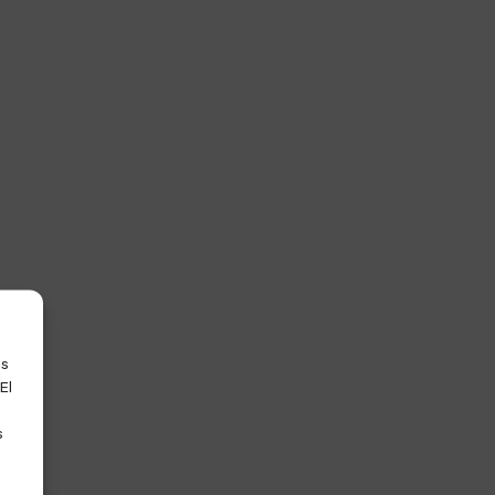
as
El
s