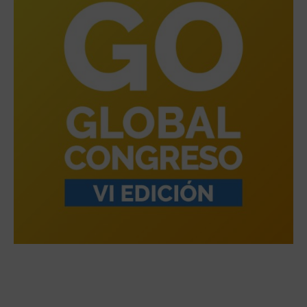
·
El VI Congrés Go Global impulsarà la
internacionalització de les pimes valencianes els
dies 22 i 23 de novembre i reprendrà el format
presencial