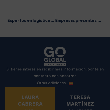
ANTERIOR
SIGUIENTE
Expertos en logística internacional, ciberseguridad, sostenibilidad y en oportunidades del mercado africano participarán en VI Congreso Go Global
Empresas presentes en el mercado internacional debaten las claves de su estrategia en el VI Congreso Go Global
Si tienes interés en recibir más información, ponte en
contacto con nosotros
Otras ediciones
LAURA
TERESA
CABRERA
MARTÍNEZ